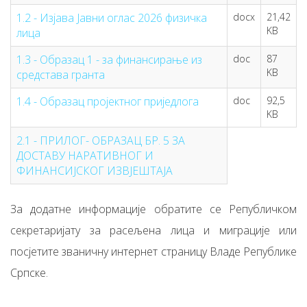
1.2 - Изјава Јавни оглас 2026 физичка
docx
21,42
KB
лица
1.3 - Образац 1 - за финансирање из
doc
87
KB
средстава гранта
1.4 - Образац пројектног приједлога
doc
92,5
KB
2.1 - ПРИЛОГ- ОБРАЗАЦ БР. 5 ЗА
ДОСТАВУ НАРАТИВНОГ И
ФИНАНСИЈСКОГ ИЗВЈЕШТАЈА
За додатне информације обратите се Републичком
секретаријату за расељена лица и миграције или
посјетите званичну интернет страницу Владе Републике
Српске.