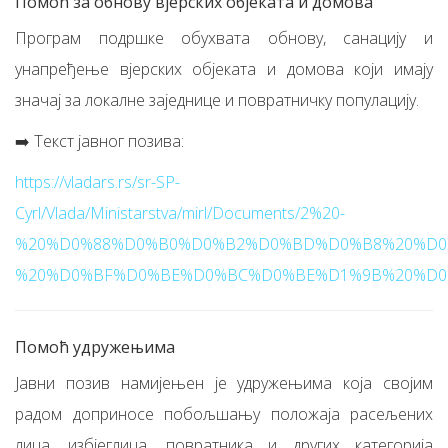
Помоћ за обнову вјерских објеката и домова
Програм подршке обухвата обнову, санацију и
унапређење вјерских објеката и домова који имају
значај за локалне заједнице и повратничку популацију.
➡️ Текст јавног позива:
https://vladars.rs/sr-SP-
Cyrl/Vlada/Ministarstva/mirl/Documents/2%20-
%20%D0%88%D0%B0%D0%B2%D0%BD%D0%B8%20%D0
%20%D0%BF%D0%BE%D0%BC%D0%BE%D1%9B%20%D0
Помоћ удружењима
Јавни позив намијењен је удружењима која својим
радом доприносе побољшању положаја расељених
лица, избјеглица, повратника и других категорија