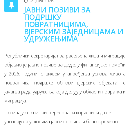
09 JUNI 2026
ЈАВНИ ПОЗИВИ ЗА
ПОДРШКУ
ПОВРАТНИЦИМА,
ВЈЕРСКИМ ЗАЈЕДНИЦАМА И
УДРУЖЕЊИМА
Републички секретаријат за расељена лица и миграције
објавио је јавне позиве за додјелу финансијске помоћи
у 2026. години, с циљем унапређења услова живота
повратника, подршке обнови вјерских објеката те
јачања рада удружења која дјелују у области повратка и
миграција.
Позивају се сви заинтересовани корисници да се
упознају са условима јавних позива и благовремено