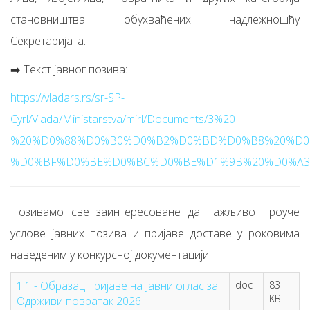
становништва обухваћених надлежношћу
Секретаријата.
➡️ Текст јавног позива:
https://vladars.rs/sr-SP-
Cyrl/Vlada/Ministarstva/mirl/Documents/3%20-
%20%D0%88%D0%B0%D0%B2%D0%BD%D0%B8%20%D0
%D0%BF%D0%BE%D0%BC%D0%BE%D1%9B%20%D0%A3%
Позивамо све заинтересоване да пажљиво проуче
услове јавних позива и пријаве доставе у роковима
наведеним у конкурсној документацији.
1.1 - Oбразац пријаве на Jавни оглас за
doc
83
KB
Одрживи повратак 2026