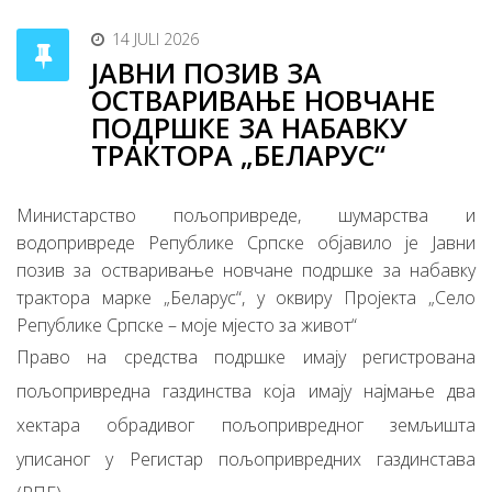
14 JULI 2026
ЈАВНИ ПОЗИВ ЗА
ОСТВАРИВАЊЕ НОВЧАНЕ
ПОДРШКЕ ЗА НАБАВКУ
ТРАКТОРА „БЕЛАРУС“
Министарство пољопривреде, шумарства и
водопривреде Републике Српске објавило је Јавни
позив за остваривање новчане подршке за набавку
трактора марке „Беларус“, у оквиру Пројекта „Село
Републике Српске – моје мјесто за живот“
Право на средства подршке имају регистрована
пољопривредна газдинства која имају најмање два
хектара обрадивог пољопривредног земљишта
уписаног у Регистар пољопривредних газдинстава