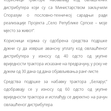
дистрибутера који су са Министарством закључили
Споразум о пословно-техничкој сарадњи ради
реализације Пројекта „Село Републике Српске – моје
мјесто за живот“.
Корисници којима су одобрена средства подршке
дужни су да изврше авансну уплату код овлашћеног
дистрибутера у износу од 40 одсто од укупне
вриједности трактора исказане на предрачуну, у року не
дужем од 30 дана од дана објављивања ранг-листе.
Средства подршке за набавку трактора „Беларус“
одобравају се у износу од 60 одсто од укупне
вриједности трактора и исплаћују се директно на рачун
овлашћеног дистрибутера.