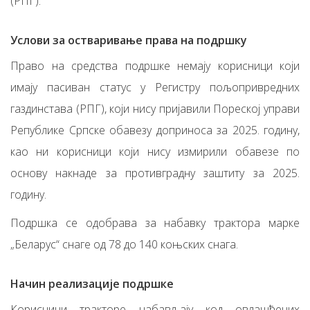
(РПГ).
Услови за остваривање права на подршку
Право на средства подршке немају корисници који
имају пасиван статус у Регистру пољопривредних
газдинстава (РПГ), који нису пријавили Пореској управи
Републике Српске обавезу доприноса за 2025. годину,
као ни корисници који нису измирили обавезе по
основу накнаде за противградну заштиту за 2025.
годину.
Подршка се одобрава за набавку трактора марке
„Беларус“ снаге од 78 до 140 коњских снага.
Начин реализације подршке
Корисници тракторе набављају код овлашћених