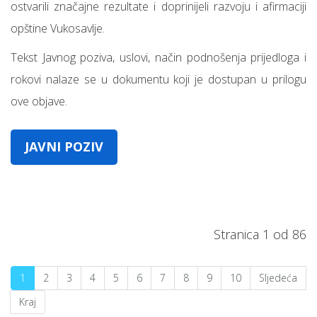
ostvarili značajne rezultate i doprinijeli razvoju i afirmaciji
opštine Vukosavlje.
Tekst Javnog poziva, uslovi, način podnošenja prijedloga i
rokovi nalaze se u dokumentu koji je dostupan u prilogu
ove objave.
JAVNI POZIV
Stranica 1 od 86
1
2
3
4
5
6
7
8
9
10
Sljedeća
Kraj