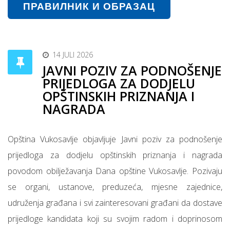
ПРАВИЛНИК И ОБРАЗАЦ
14 JULI 2026
JAVNI POZIV ZA PODNOŠENJE
PRIJEDLOGA ZA DODJELU
OPŠTINSKIH PRIZNANJA I
NAGRADA
Opština Vukosavlje objavljuje Javni poziv za podnošenje
prijedloga za dodjelu opštinskih priznanja i nagrada
povodom obilježavanja Dana opštine Vukosavlje. Pozivaju
se organi, ustanove, preduzeća, mjesne zajednice,
udruženja građana i svi zainteresovani građani da dostave
prijedloge kandidata koji su svojim radom i doprinosom