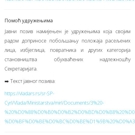
Помоћ удружењима
Јавни позив намијењен је удружењима која својим
радом доприносе побољшању положаја расељених
лица, избјеглица, повратника и других категорија
становништва обухваћених надлежношћу
Секретаријата.
➡️ Текст јавног позива:
https://vladars.rs/sr-SP-
Cyrl/Vlada/Ministarstva/mirl/Documents/3%20-
%20%D0%88%D0%B0%D0%B2%D0%BD%D0%B8%20%D0
%D0%BF%D0%BE%D0%BC%D0%BE%D1%9B%20%D0%A3%