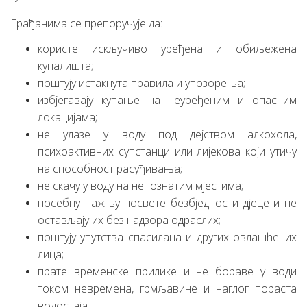
Грађанима се препоручује да:
користе искључиво уређена и обиљежена
купалишта;
поштују истакнута правила и упозорења;
избјегавају купање на неуређеним и опасним
локацијама;
не улазе у воду под дејством алкохола,
психоактивних супстанци или лијекова који утичу
на способност расуђивања;
не скачу у воду на непознатим мјестима;
посебну пажњу посвете безбједности дјеце и не
остављају их без надзора одраслих;
поштују упутства спасилаца и других овлашћених
лица;
прате временске прилике и не бораве у води
током невремена, грмљавине и наглог пораста
водостаја.