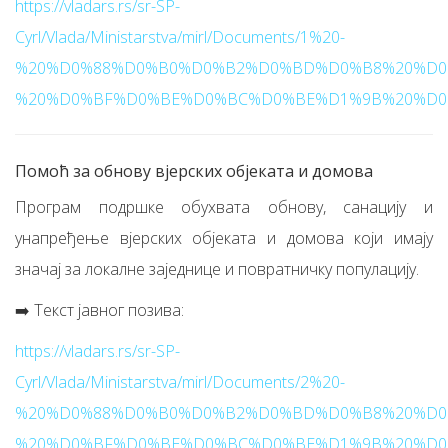
https://vladars.rs/sr-SP-
Cyrl/Vlada/Ministarstva/mirl/Documents/1%20-
%20%D0%88%D0%B0%D0%B2%D0%BD%D0%B8%20%D0
%20%D0%BF%D0%BE%D0%BC%D0%BE%D1%9B%20%D0%
Помоћ за обнову вјерских објеката и домова
Програм подршке обухвата обнову, санацију и
унапређење вјерских објеката и домова који имају
значај за локалне заједнице и повратничку популацију.
➡️ Текст јавног позива:
https://vladars.rs/sr-SP-
Cyrl/Vlada/Ministarstva/mirl/Documents/2%20-
%20%D0%88%D0%B0%D0%B2%D0%BD%D0%B8%20%D0
%20%D0%BF%D0%BE%D0%BC%D0%BE%D1%9B%20%D0