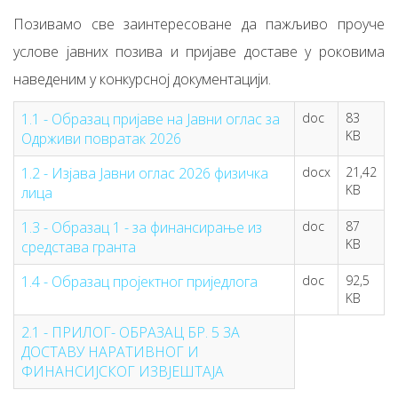
Позивамо све заинтересоване да пажљиво проуче
услове јавних позива и пријаве доставе у роковима
наведеним у конкурсној документацији.
1.1 - Oбразац пријаве на Jавни оглас за
doc
83
KB
Одрживи повратак 2026
1.2 - Изјава Јавни оглас 2026 физичка
docx
21,42
KB
лица
1.3 - Образац 1 - за финансирање из
doc
87
KB
средстава гранта
1.4 - Образац пројектног приједлога
doc
92,5
KB
2.1 - ПРИЛОГ- ОБРАЗАЦ БР. 5 ЗА
ДОСТАВУ НАРАТИВНОГ И
ФИНАНСИЈСКОГ ИЗВЈЕШТАЈА