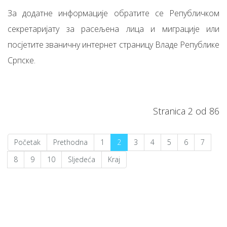
За додатне информације обратите се Републичком
секретаријату за расељена лица и миграције или
посјетите званичну интернет страницу Владе Републике
Српске.
Stranica 2 od 86
Početak
Prethodna
1
2
3
4
5
6
7
8
9
10
Sljedeća
Kraj