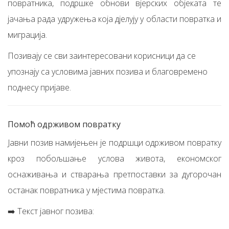
повратника, подршке обнови вјерских објеката те
јачања рада удружења која дјелују у области повратка и
миграција.
Позивају се сви заинтересовани корисници да се
упознају са условима јавних позива и благовремено
поднесу пријаве.
Помоћ одрживом повратку
Јавни позив намијењен је подршци одрживом повратку
кроз побољшање услова живота, економског
оснаживања и стварања претпоставки за дугорочан
останак повратника у мјестима повратка.
➡️ Текст јавног позива: