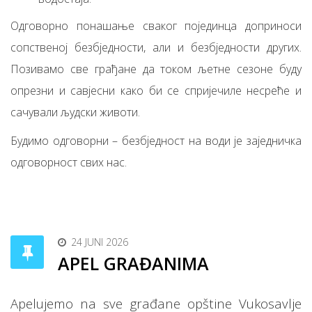
Одговорно понашање сваког појединца доприноси
сопственој безбједности, али и безбједности других.
Позивамо све грађане да током љетне сезоне буду
опрезни и савјесни како би се спријечиле несреће и
сачували људски животи.
Будимо одговорни – безбједност на води је заједничка
одговорност свих нас.
24 JUNI 2026
APEL GRAĐANIMA
Apelujemo na sve građane opštine Vukosavlje