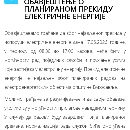
ОБАВЈЕШТЕЊЕ О
ПЛАНИРАНОМ ПРЕКИДУ
ЕЛЕКТРИЧНЕ ЕНЕРГИЈЕ
Обавјештавамо грађане да због најављеног прекида у
испоруци електричне енергије дана 17.06.2026. године,
у периоду од 08:30 до 17:00 часова, неће бити у
могућности рад појединих служби и пружање услуга
које захтијевају електричну енергију. Прекид електричне
енергије је најављен због планираних радова на
електроенергетским објектима општине Вукосавље.
Молимо грађане за разумијевање и да своје обавезе,
уколико су у могућности, прилагоде наведеном термину.
У случају да радови буду завршени прије планираног
времена, нормализација рада служби биће омогућена