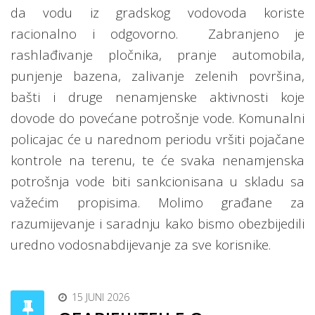
da vodu iz gradskog vodovoda koriste
racionalno i odgovorno.
Zabranjeno je
rashlađivanje pločnika, pranje automobila,
punjenje bazena, zalivanje zelenih površina,
bašti i druge nenamjenske aktivnosti koje
dovode do povećane potrošnje vode. Komunalni
policajac će u narednom periodu vršiti pojačane
kontrole na terenu, te će svaka nenamjenska
potrošnja vode biti sankcionisana u skladu sa
važećim propisima. Molimo građane za
razumijevanje i saradnju kako bismo obezbijedili
uredno vodosnabdijevanje za sve korisnike.
15 JUNI 2026