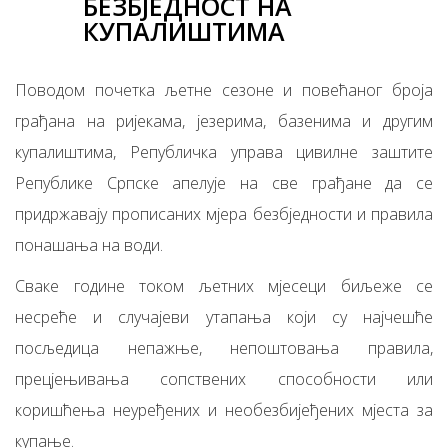
БЕЗБЈЕДНОСТ НА
КУПАЛИШТИМА
Поводом почетка љетне сезоне и повећаног броја
грађана на ријекама, језерима, базенима и другим
купалиштима, Републичка управа цивилне заштите
Републике Српске апелује на све грађане да се
придржавају прописаних мјера безбједности и правила
понашања на води.
Сваке године током љетних мјесеци биљеже се
несреће и случајеви утапања који су најчешће
посљедица непажње, непоштовања правила,
прецјењивања сопствених способности или
коришћења неуређених и необезбијеђених мјеста за
купање.