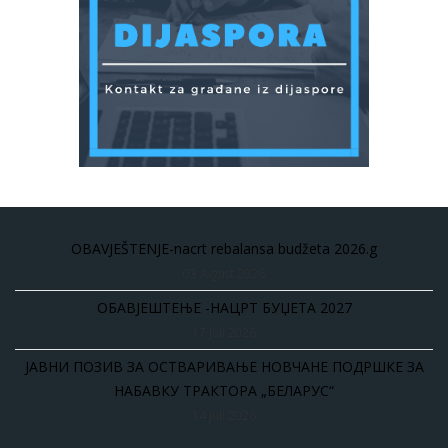
OBAVJEŠTENJE-nacrt rebalansa budžeta 2026.g
03 Avgust 2026
ОБАВЈЕШТЕЊЕ -НАЦРТ БУЏЕТА 2027
17 Juli 2026
ЈАВНИ ПОЗИВ ЗА ОСТВАРИВАЊЕ НОВЧАНЕ ПОДРШКЕ ЗА
НАБАВКУ ТРАКТОРА „БЕЛАРУС“
14 Juli 2026