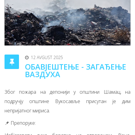
12 AVGUST 2025
ОБАВЈЕШТЕЊЕ - ЗАГАЂЕЊЕ
ВАЗДУХА
Због пожара на депонији у општини Шамац, на
подручју општине Вукосавље присутан је дим
непријатног мириса.
📌 Препоруке: