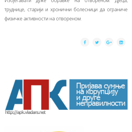
Избјегавати дуже боравке на отвореном. Дјеца,
труднице, старији и хронични болесници да ограниче
физичке активности на отвореном.