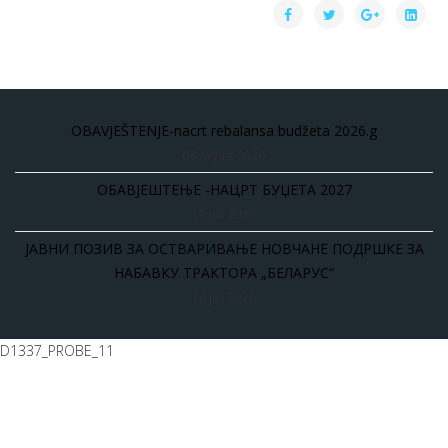
OBAVJEŠTENJE-nacrt rebalansa budžeta 2026.g
03 Avgust 2026
ОБАВЈЕШТЕЊЕ -НАЦРТ БУЏЕТА 2027
17 Juli 2026
ЈАВНИ ПОЗИВ ЗА ОСТВАРИВАЊЕ НОВЧАНЕ ПОДРШКЕ ЗА
НАБАВКУ ТРАКТОРА „БЕЛАРУС“
14 Juli 2026