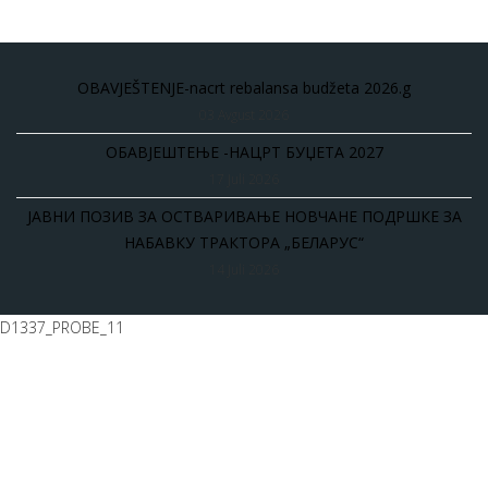
OBAVJEŠTENJE-nacrt rebalansa budžeta 2026.g
03 Avgust 2026
ОБАВЈЕШТЕЊЕ -НАЦРТ БУЏЕТА 2027
17 Juli 2026
ЈАВНИ ПОЗИВ ЗА ОСТВАРИВАЊЕ НОВЧАНЕ ПОДРШКЕ ЗА
НАБАВКУ ТРАКТОРА „БЕЛАРУС“
14 Juli 2026