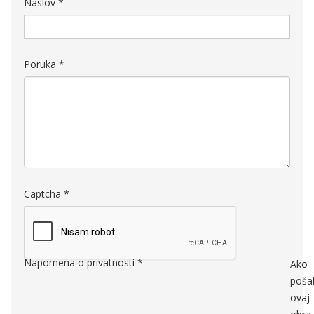
Naslov
*
Poruka
*
Captcha
*
Napomena o privatnosti
*
Ako
pošal
ovaj