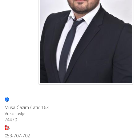
Musa Ćazim Ćatić 163
Vukosavlje
74470
053-707-702