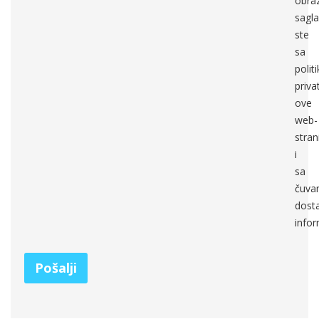
obra
sagla
ste
sa
polit
priva
ove
web-
stran
i
sa
čuva
dosta
infor
Pošalji